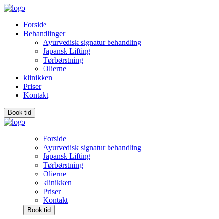
Skip
to
Forside
content
Behandlinger
Ayurvedisk signatur behandling
Japansk Lifting
Tørbørstning
Olierne
klinikken
Priser
Kontakt
Book tid
Forside
Ayurvedisk signatur behandling
Japansk Lifting
Tørbørstning
Olierne
klinikken
Priser
Kontakt
Book tid