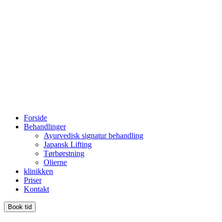
Forside
Behandlinger
Ayurvedisk signatur behandling
Japansk Lifting
Tørbørstning
Olierne
klinikken
Priser
Kontakt
Book tid