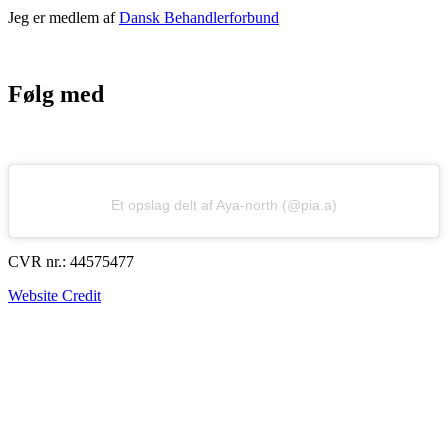
Jeg er medlem af
Dansk Behandlerforbund
Følg med
Et opslag delt af Aya-north (@pia.a)
CVR nr.: 44575477
Website Credit