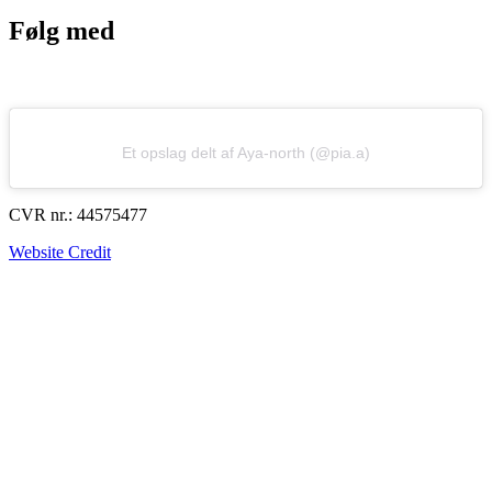
Følg med
Et opslag delt af Aya-north (@pia.a)
CVR nr.: 44575477
Website Credit