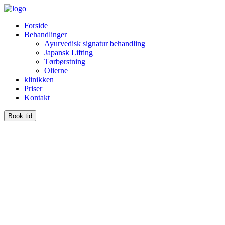
Skip
to
Forside
content
Behandlinger
Ayurvedisk signatur behandling
Japansk Lifting
Tørbørstning
Olierne
klinikken
Priser
Kontakt
Book tid