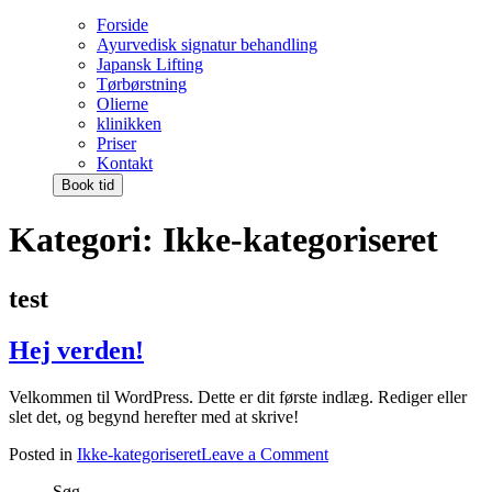
Forside
Ayurvedisk signatur behandling
Japansk Lifting
Tørbørstning
Olierne
klinikken
Priser
Kontakt
Book tid
Kategori:
Ikke-kategoriseret
test
Hej verden!
Velkommen til WordPress. Dette er dit første indlæg. Rediger eller
slet det, og begynd herefter med at skrive!
on
Posted in
Ikke-kategoriseret
Leave a Comment
Hej
Søg